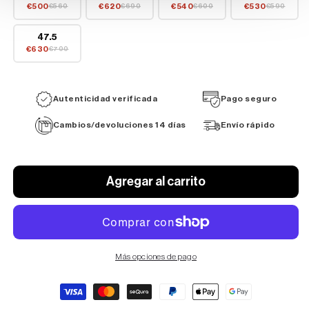
€500
€620
€540
€530
€560
€690
€600
€590
47.5
€630
€700
Autenticidad verificada
Pago seguro
Cambios/devoluciones 14 días
Envío rápido
Agregar al carrito
Más opciones de pago
Formas
de