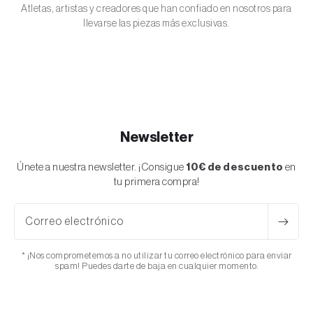
@georgesmkd
@alvama_ice
Atletas, artistas y creadores que han confiado en nosotros para
destacar sin perder la esencia streetwear de la marca
Georges Mikautadze
Álvaro Vázquez
llevarse las piezas más exclusivas.
japonesa.
FUTBOLISTA
ARTISTA
Construidas con una base de cuero blanco premium que
ofrece una apariencia limpia y sofisticada, estas zapatillas
destacan de inmediato por el legendario logo de la estrella
Bape Sta en los paneles laterales, recubierto en el
inconfundible patrón ABC Camo en tonos verde, negro y
marrón. Este mismo estampado camo también se extiende a
Newsletter
los cordones, aportando un contraste poderoso y coherente
que eleva el diseño general. En el talón, el logo “BAPE STA” en
Únete a nuestra newsletter. ¡Consigue
10€ de descuento
en
negro sobre fondo blanco refuerza la identidad de la silueta,
tu primera compra!
mientras que los acabados en blanco sólido en la suela y el
upper aportan balance visual.
Correo electrónico
El lanzamiento de las Bape Sta Low ABC Camo White Green
(2025) continúa el legado de la marca de mezclar cultura
* ¡Nos comprometemos a no utilizar tu correo electrónico para enviar
urbana con arte visual. Este modelo se inspira en el camuflaje
spam! Puedes darte de baja en cualquier momento.
ABC Camo de BAPE, uno de los patrones más reconocibles
de la moda urbana, introducido originalmente en los años
2000. Con esta nueva versión, la marca celebra sus raíces