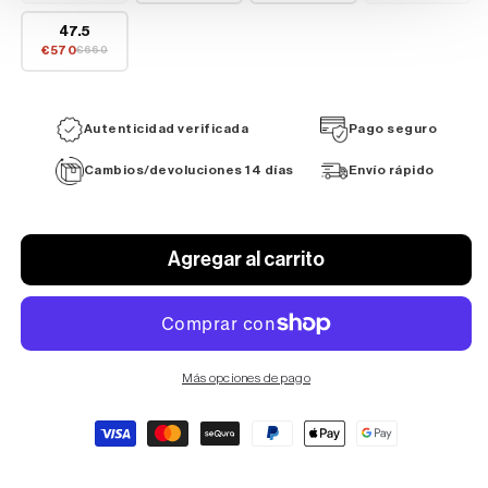
47.5
€570
€660
Autenticidad verificada
Pago seguro
Cambios/devoluciones 14 días
Envío rápido
Agregar al carrito
Más opciones de pago
Formas
de
pago