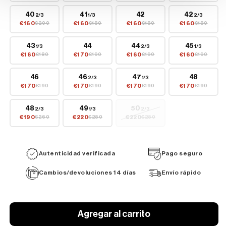
40
41
42
42
2/3
1/3
2/3
€160
€160
€160
€160
€200
€180
€180
€180
43
44
44
45
1/3
2/3
1/3
€160
€170
€160
€160
€180
€190
€190
€190
46
46
47
48
2/3
1/3
€170
€170
€170
€170
€190
€190
€190
€190
48
49
50
2/3
1/3
2/3
€190
€220
€220
€260
€250
€250
Autenticidad verificada
Pago seguro
Cambios/devoluciones 14 días
Envío rápido
Agregar al carrito