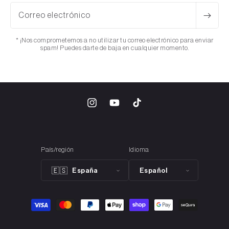
paleta de colores, logrando un acabado equilibrado y
Correo electrónico
atractivo.
* ¡Nos comprometemos a no utilizar tu correo electrónico para enviar
Desde su lanzamiento en los años 70, las Handball Spezial
spam! Puedes darte de baja en cualquier momento.
han evolucionado hasta convertirse en un símbolo de la moda
urbana, especialmente en la escena casual europea. Este
modelo, con su rica historia y conexión con la cultura
sneaker, sigue siendo una elección popular entre
coleccionistas y aficionados que buscan un calzado con
Instagram
YouTube
TikTok
carácter y autenticidad.
Descubre el perfecto equilibrio entre funcionalidad y estilo
con las
adidas Handball Spezial Navy Gum
. Ideales para
País/región
Idioma
combinar con looks casuales o deportivos, estas zapatillas
son el complemento ideal para cualquier guardarropa.
España
Español
🇪🇸
SKU : BD7633
Formas
de
pago