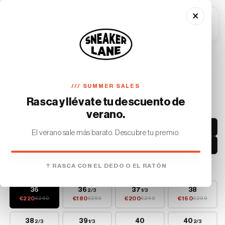
Ir
directamente
×
al contenido
Carrito
Ir
directamente
adidas Yeezy Boost 350 V2 Mono
a la
información
Cinder
del producto
SKU:
/// SUMMER SALES
GX3791
Rasca y llévate tu descuento de
€220
verano.
¿Cuál es mi talla?
El verano sale más barato. Descubre tu premio.
Probar prenda
HAS GANADO
↑ RASCA CON EL DEDO O EL RATÓN
SELECCIONA TU TALLA
€10 DE DESCUENTO
36
36
37
38
2/3
1/3
En tu primer pedido. Sin mínimo.
€220
€180
€200
€160
€260
€250
€240
€200
38
39
40
40
2/3
1/3
2/3