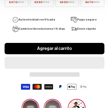
€470
€390
€490
€470
€540
€440
€550
€550
Autenticidad verificada
Pago seguro
Cambios/devoluciones 14 días
Envío rápido
Agregar al carrito
Formas
de
pago