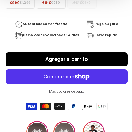
€990
€810
€810
€1.200
€980
€970
Autenticidad verificada
Pago seguro
Cambios/devoluciones 14 días
Envío rápido
Agregar al carrito
Más opciones de pago
Formas
de
pago