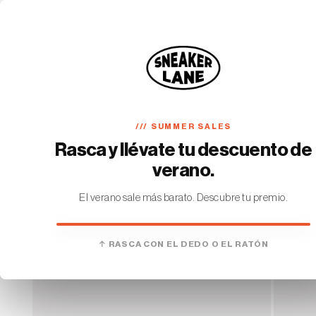
Ir
directamente
al contenido
SNEAKERS
DROP · JOT_TA
FINDER
TRACKING
Ir
directamente
a la
información
del producto
/// SUMMER SALES
Rasca y llévate tu descuento de
verano.
El verano sale más barato. Descubre tu premio.
HAS GANADO
↑ RASCA CON EL DEDO O EL RATÓN
€10 DE DESCUENTO
En tu primer pedido. Sin mínimo.