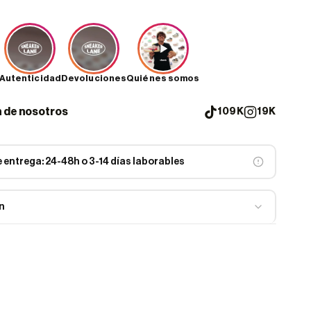
Autenticidad
Devoluciones
Quiénes somos
n de nosotros
109K
19K
 entrega: 24-48h o 3-14 días laborables
n
nce 2002R Protection Pack Purple
son una adición
 la icónica colección Protection Pack, capturando la esencia
rno con un toque de diseño deconstruido. Estas zapatillas no
 look innovador, sino que también redefinen la comodidad y el