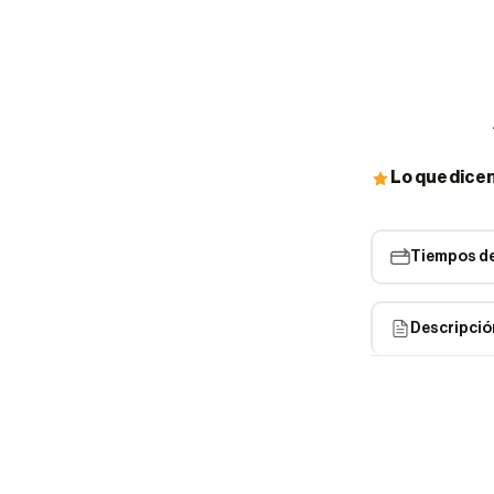
pago
Lo que dice
Tiempos de
Descripció
Las
New Bala
impresionante a
del estilo mode
solo ofrecen un
estilo casual.