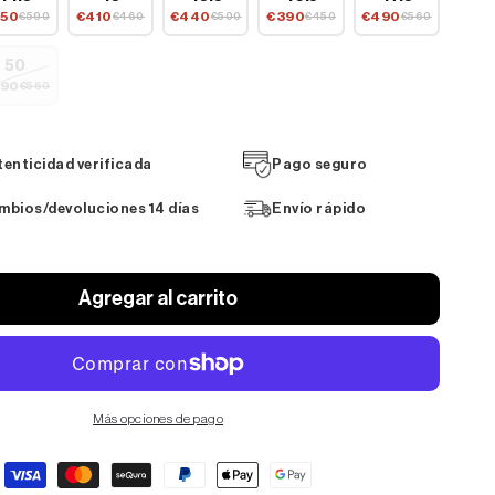
50
€410
€440
€390
€490
€590
€460
€500
€450
€560
50
90
€560
tenticidad verificada
Pago seguro
mbios/devoluciones 14 días
Envío rápido
Agregar al carrito
Más opciones de pago