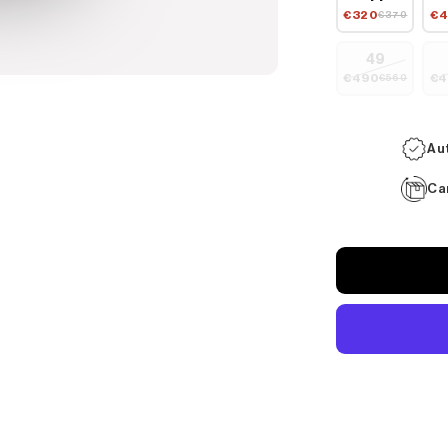
€320
€4
€370
49
€490
€4
€560
Au
Ca
Formas
de