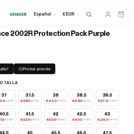
Mi
I
C
cuenta
VENDER
Carrito
Español
€ EUR
· Lane
d
u
Club
i
r
ce 2002R Protection Pack Purple
o
r
m
e
a
n
c
alla?
Probar prenda
y
U TALLA
37
37.5
38
38.5
39.5
00
€380
€440
€480
€570
€340
€430
€490
€540
€700
40.5
41.5
42
42.5
43
10
€530
€500
€410
€340
€460
€640
€560
€460
€470
44.5
45
45.5
46.5
47.5