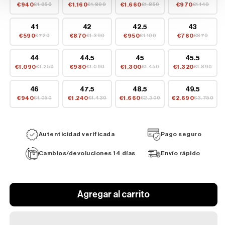
€940
€1.160
€1.660
€970
€1.050
€1.890
€1.850
€1.140
41
42
42.5
43
€590
€870
€950
€760
€720
€1.390
€1.100
€870
44
44.5
45
45.5
€1.090
€980
€1.300
€1.320
€1.250
€1.090
€1.450
€1.890
46
47.5
48.5
49.5
€940
€1.240
€1.660
€2.690
€1.050
€1.430
€2.300
€3.750
Autenticidad verificada
Pago seguro
Cambios/devoluciones 14 días
Envío rápido
Agregar al carrito