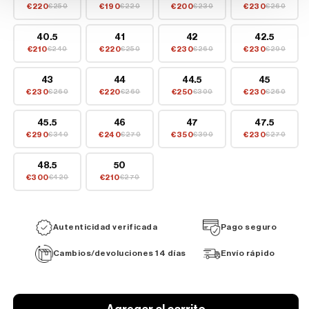
€220
€190
€200
€230
€250
€220
€230
€260
40.5
41
42
42.5
€210
€220
€230
€230
€240
€250
€260
€290
43
44
44.5
45
€230
€220
€250
€230
€260
€260
€300
€260
45.5
46
47
47.5
€290
€240
€350
€230
€340
€270
€390
€270
48.5
50
€300
€210
€420
€270
Autenticidad verificada
Pago seguro
Cambios/devoluciones 14 días
Envío rápido