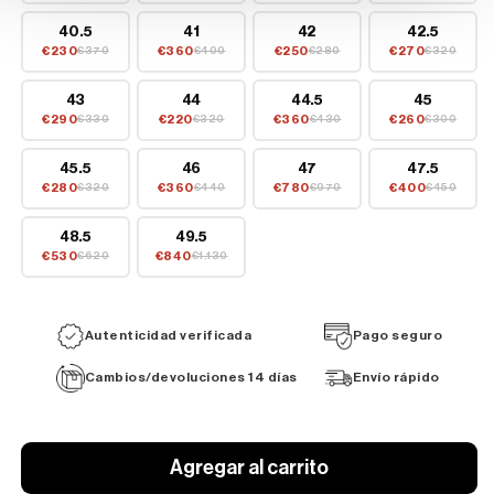
40.5
41
42
42.5
€230
€360
€250
€270
€370
€400
€280
€320
43
44
44.5
45
€290
€220
€360
€260
€330
€320
€430
€300
45.5
46
47
47.5
€280
€360
€780
€400
€320
€440
€970
€450
48.5
49.5
€530
€840
€620
€1.130
Autenticidad verificada
Pago seguro
Cambios/devoluciones 14 días
Envío rápido
Agregar al carrito