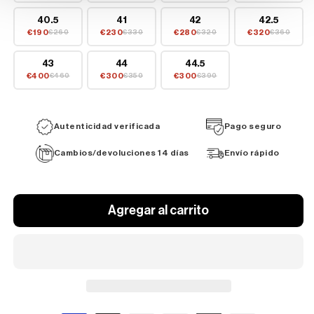
40.5
41
42
42.5
€190
€230
€280
€320
€260
€330
€320
€360
43
44
44.5
€400
€300
€300
€460
€350
€390
Autenticidad verificada
Pago seguro
Cambios/devoluciones 14 días
Envío rápido
Agregar al carrito