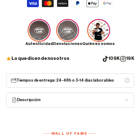
Formas
de
pago
Autenticidad
Devoluciones
Quiénes somos
Lo que dicen de nosotros
109K
19K
Tiempos de entrega: 24-48h o 3-14 días laborables
Descripción
Embárcate en un viaje de estilo exclusivo con las
Nike Dunk
Low Ocean (W)
, diseñadas especialmente para mujeres.
Estas zapatillas no solo son una expresión de moda, sino
WALL OF FAME
también una obra maestra que captura la esencia y la belleza