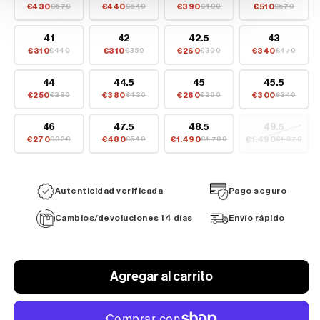
€430
€440
€390
€510
€670
€640
€490
€570
41
42
42.5
43
€310
€310
€260
€340
€440
€350
€300
€470
44
44.5
45
45.5
€250
€380
€260
€300
€280
€430
€290
€340
46
47.5
48.5
49.5
€270
€480
€1.490
€1.490
€320
€540
€1.700
€1.670
Autenticidad verificada
Pago seguro
Cambios/devoluciones 14 días
Envío rápido
Agregar al carrito