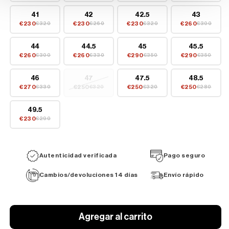
41
42
42.5
43
€230
€230
€230
€260
€320
€260
€320
€300
44
44.5
45
45.5
€260
€260
€290
€290
€300
€330
€350
€350
46
47
47.5
48.5
€270
€250
€250
€250
€330
€320
€320
€280
49.5
€230
€290
Autenticidad verificada
Pago seguro
Cambios/devoluciones 14 días
Envío rápido
Agregar al carrito