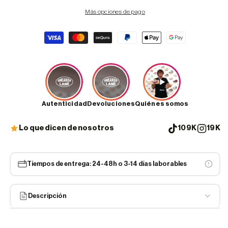
Más opciones de pago
Formas
de
pago
Autenticidad
Devoluciones
Quiénes somos
Lo que dicen de nosotros
109K
19K
Tiempos de entrega: 24-48h o 3-14 días laborables
Descripción
Embárcate en una experiencia única de colaboración con las