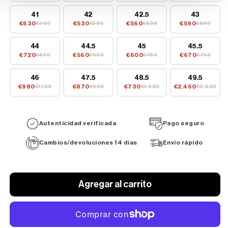
41
42
42.5
43
€630
€530
€560
€590
€700
€590
€630
€660
44
44.5
45
45.5
€720
€560
€600
€670
€840
€690
€750
€750
46
47.5
48.5
49.5
€980
€870
€730
€2.460
€1.130
€990
€1.020
€2.820
Autenticidad verificada
Pago seguro
Cambios/devoluciones 14 días
Envío rápido
Agregar al carrito