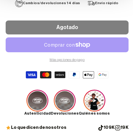
Cambios/devoluciones 14 días
Envío rápido
Agotado
Más opciones de pago
Formas
de
pago
Autenticidad
Devoluciones
Quiénes somos
Lo que dicen de nosotros
109K
19K