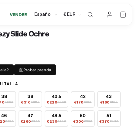
Mi
I
C
cuenta
VENDER
Carrito
Español
€ EUR
· Lane
d
u
Club
i
r
ezy Slide Ochre
o
r
m
e
a
n
c
alla?
Probar prenda
y
U TALLA
38
39
40.5
42
43
70
€310
€220
€170
€160
€200
€370
€330
€190
€180
46
47
48.5
50
51
20
€260
€230
€300
€370
€250
€290
€340
€350
€420