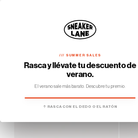
Ir
directamente
al contenido
SNEAKERS
DROP · JOT_TA
FINDER
TRACKING
Ir
directamente
a la
información
del producto
/// SUMMER SALES
Rasca y llévate tu descuento de
verano.
El verano sale más barato. Descubre tu premio.
HAS GANADO
↑ RASCA CON EL DEDO O EL RATÓN
€10 DE DESCUENTO
En tu primer pedido. Sin mínimo.