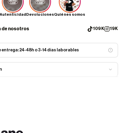
Autenticidad
Devoluciones
Quiénes somos
n de nosotros
109K
19K
 entrega: 24-48h o 3-14 días laborables
n
zy Slide Ochre de adidas representan la culminación perfecta
odidad en el mundo del calzado casual. Estas sandalias,
 un atractivo tono ochre, han sido diseñadas para brindar una
ca que va más allá de lo convencional.
n completa en espuma EVA de un solo tono no solo ofrece un
e y minimalista, sino que también garantiza un confort
Lane
espuma EVA es conocida por su ligereza y capacidad de