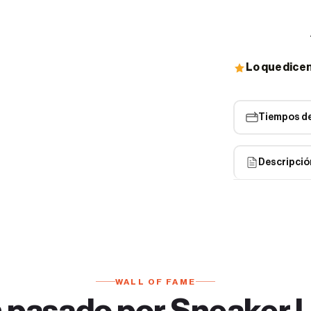
Lo que dice
Tiempos de
Descripció
Las adidas Yee
de estilo y com
presentadas en
experiencia úni
La construcció
WALL OF FAME
aspecto elegant
 pasado por Sneaker 
inmediato. La 