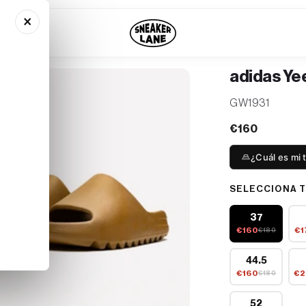
×
adidas Ye
SKU:
GW1931
€160
¿Cuál es mi t
SELECCIONA T
37
€160
€1
€180
44.5
€160
€2
€180
52